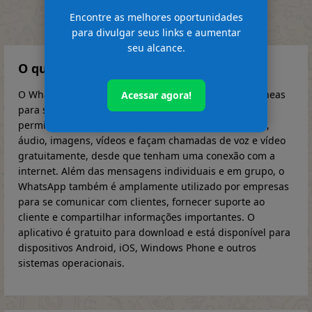
Encontre as melhores oportunidades
MAIS GRUPOS
para divulgar seus links e aumentar
seu alcance.
O que é WhatsApp
O WhatsApp é um aplicativo de mensagens instantâneas
Acessar agora!
para smartphones e outros dispositivos móveis. Ele
permite que os usuários enviem mensagens de texto,
áudio, imagens, vídeos e façam chamadas de voz e vídeo
gratuitamente, desde que tenham uma conexão com a
internet. Além das mensagens individuais e em grupo, o
WhatsApp também é amplamente utilizado por empresas
para se comunicar com clientes, fornecer suporte ao
cliente e compartilhar informações importantes. O
aplicativo é gratuito para download e está disponível para
dispositivos Android, iOS, Windows Phone e outros
sistemas operacionais.