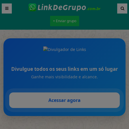
+ Enviar grupo
Divulgue todos os seus links em um só lugar
Ganhe mais visibilidade e alcance.
Acessar agora