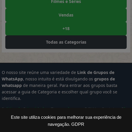
Filmes e Séries
Vendas
+18
Todas as Categorias
O nosso site reúne uma variedade de
Link de Grupos de
WhatsApp
, nosso intuito é está divulgando os
grupos de
whatsapp
de maneira geral. Para entrar aos grupos basta
acessar a guia de Categoria e escolher qual grupo você se
identifica.
Politica de Privacidade
Termos de uso
DCMA
Contato
Blog
Este site utiliza cookies para melhorar sua experiência de
Memes Engraçados
Telegram Grupos
Cursos para Fazer
navegação.
GDPR
Meu Quiz
Dinheiro Web
Figurinhas Para Whats
Grupo de