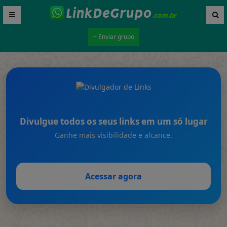
+ Enviar grupo
Divulgue todos os seus links em um só lugar
Ganhe mais visibilidade e alcance.
Acessar agora